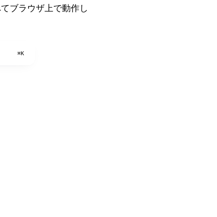
べてブラウザ上で動作し
⌘K