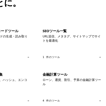
とに。
コードツール
SEOツール一覧
ードの生成・読み取り
URL送信、メタタグ、サイトマップでサイ
トを最適化
→
1 件のツール
→
集
金融計算ツール
V変換、ハッシュ、エンコ
ローン、通貨、割引、予算の金融計算ツー
ル
→
4 件のツール
→