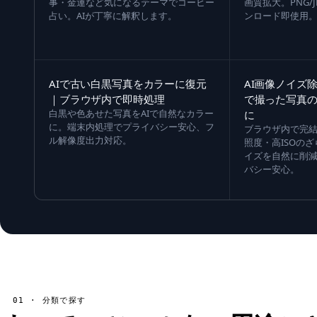
事・金運など気になるテーマでコーヒー
画質拡大。PNG/J
占い。AIが丁寧に解釈します。
ンロード即使用
AIで古い白黒写真をカラーに復元
AI画像ノイズ
｜ブラウザ内で即時処理
で撮った写真
白黒や色あせた写真をAIで自然なカラー
に
に。端末内処理でプライバシー安心、フ
ブラウザ内で完結
ル解像度出力対応。
照度・高ISOの
イズを自然に削
バシー安心。
01 · 分類で探す