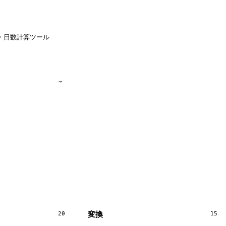
・日数計算ツール
→
変換
20
15