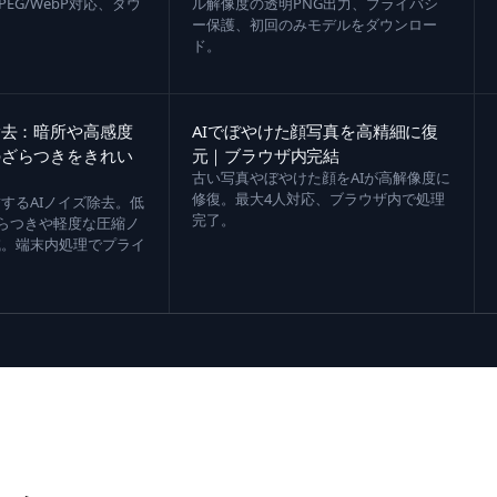
PEG/WebP対応、ダウ
ル解像度の透明PNG出力、プライバシ
。
ー保護、初回のみモデルをダウンロー
ド。
除去：暗所や高感度
AIでぼやけた顔写真を高精細に復
のざらつきをきれい
元｜ブラウザ内完結
古い写真やぼやけた顔をAIが高解像度に
修復。最大4人対応、ブラウザ内で処理
するAIノイズ除去。低
完了。
ざらつきや軽度な圧縮ノ
減。端末内処理でプライ