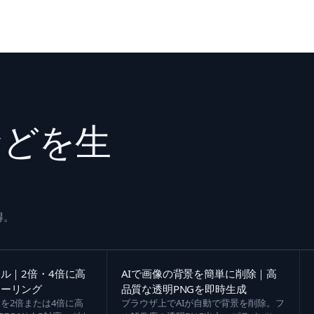
などを生
得。
ール｜2倍・4倍に高
AIで画像の背景を簡単に削除｜高
ケーリング
品質な透明PNGを即時生成
を2倍または4倍に高
ブラウザ上でAIが自動で背景を削除。フ