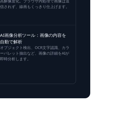
高解像度化。ブラウザ内処理で画像は送
信されず、線画もくっきり仕上げます。
AI画像分析ツール：画像の内容を
自動で解析
オブジェクト検出、OCR文字認識、カラ
ーパレット抽出など、画像の詳細をAIが
即時分析します。