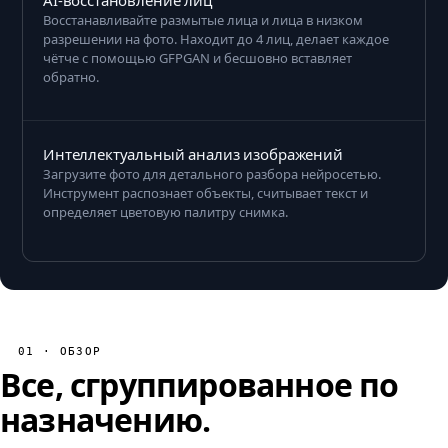
Восстанавливайте размытые лица и лица в низком
разрешении на фото. Находит до 4 лиц, делает каждое
чётче с помощью GFPGAN и бесшовно вставляет
обратно.
Интеллектуальный анализ изображений
Загрузите фото для детального разбора нейросетью.
Инструмент распознает объекты, считывает текст и
определяет цветовую палитру снимка.
01 · ОБЗОР
Все, сгруппированное по
назначению.