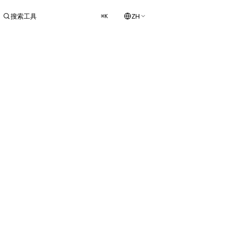
搜索工具
ZH
⌘K