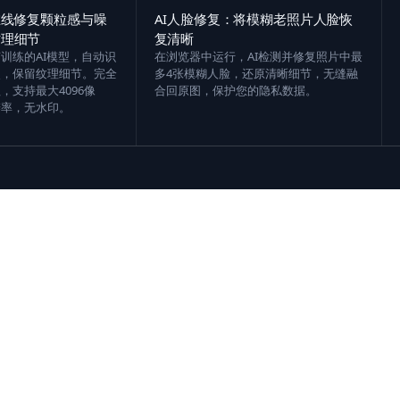
在线修复颗粒感与噪
AI人脸修复：将模糊老照片人脸恢
纹理细节
复清晰
训练的AI模型，自动识
在浏览器中运行，AI检测并修复照片中最
点，保留纹理细节。完全
多4张模糊人脸，还原清晰细节，无缝融
，支持最大4096像
合回原图，保护您的隐私数据。
辨率，无水印。