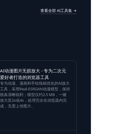
查看全部 AI工具集 →
AI动漫图片无损放大 - 专为二次元
爱好者打造的浏览器工具
专为动漫、漫画和手绘线稿优化的AI放大
工具，采用Real-ESRGAN动漫模型，保持
线条清晰锐利；模型仅约2.5 MB，一键
放大至2x或4x，处理完全在浏览器内完
成，无需上传图片。