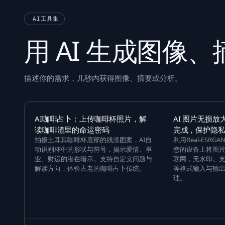
AI工具集
用 AI 生成图像
描述你的需求，几秒内获得图像、摘要或分析。
AI咖啡占卜：上传咖啡杯照片，解
AI 图片无损
读咖啡渣里的命运密码
完成，保护隐
拍摄土耳其咖啡杯底部的残渣图案，AI自
利用Real-ESR
动识别杯中的形状与符号，揭示爱情、事
您的设备上将图片
业、财运的潜在暗示。支持自定义问题与
联网，无水印。支持
解读方向，体验古老的咖啡占卜传统。
等格式输入与输
理。