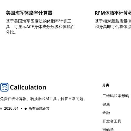
美国海军体脂率计算器
RFM体脂率计算
基于美国海军围度法的体脂率计算工
基于相对脂肪质量(R
具，可显示ACE身体成分分级和体脂百
和身高即可估算体
分比。
分类
二维码和条形码
免费在线计算器、转换器和AI工具，解答日常问题。
健康
v 2026.04 · ● 所有系统正常
金融
开发者工具
密码学