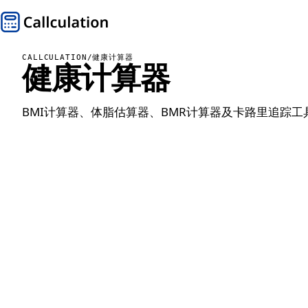
CALLCULATION
/
健康计算器
健康计算器
BMI计算器、体脂估算器、BMR计算器及卡路里追踪