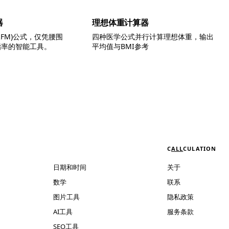
器
理想体重计算器
FM)公式，仅凭腰围
四种医学公式并行计算理想体重，输出
脂率的智能工具。
平均值与BMI参考
C
ALL
CULATION
日期和时间
关于
数学
联系
图片工具
隐私政策
AI工具
服务条款
SEO工具