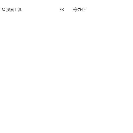
搜索工具
ZH
⌘K