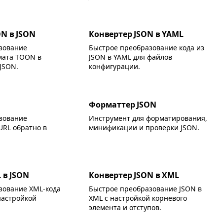
N в JSON
Конвертер JSON в YAML
зование
Быстрое преобразование кода из
мата TOON в
JSON в YAML для файлов
JSON.
конфигурации.
Форматтер JSON
зование
Инструмент для форматирования,
URL обратно в
минификации и проверки JSON.
 в JSON
Конвертер JSON в XML
зование XML-кода
Быстрое преобразование JSON в
настройкой
XML с настройкой корневого
элемента и отступов.