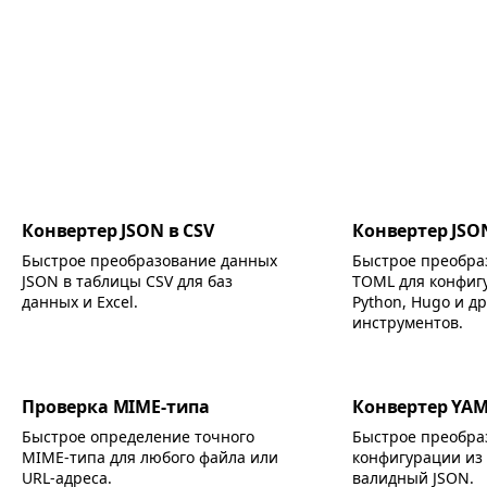
Конвертер JSON в CSV
Конвертер JSO
Быстрое преобразование данных
Быстрое преобра
JSON в таблицы CSV для баз
TOML для конфигу
данных и Excel.
Python, Hugo и др
инструментов.
Проверка MIME-типа
Конвертер YAM
Быстрое определение точного
Быстрое преобра
MIME-типа для любого файла или
конфигурации из
URL-адреса.
валидный JSON.