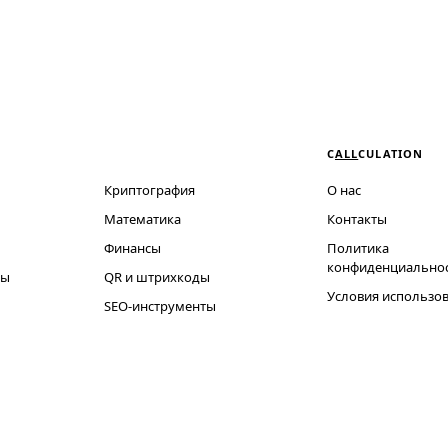
C
ALL
CULATION
Криптография
О нас
Математика
Контакты
Финансы
Политика
конфиденциально
ты
QR и штрихкоды
Условия использо
SEO-инструменты