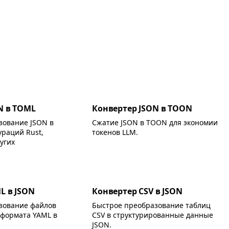
N в TOML
Конвертер JSON в TOON
зование JSON в
Сжатие JSON в TOON для экономии
раций Rust,
токенов LLM.
угих
L в JSON
Конвертер CSV в JSON
зование файлов
Быстрое преобразование таблиц
 формата YAML в
CSV в структурированные данные
JSON.