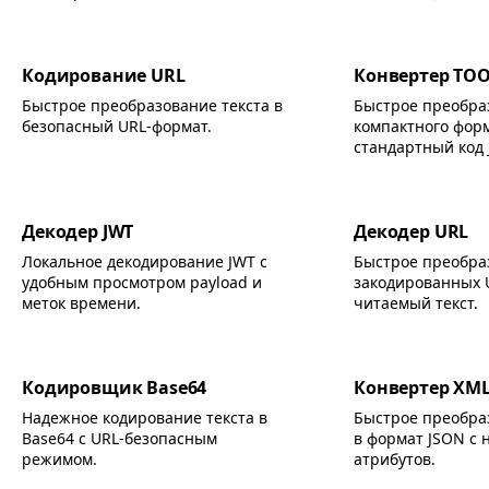
Кодирование URL
Конвертер TOO
Быстрое преобразование текста в
Быстрое преобра
безопасный URL-формат.
компактного фор
стандартный код 
Декодер JWT
Декодер URL
Локальное декодирование JWT с
Быстрое преобра
удобным просмотром payload и
закодированных 
меток времени.
читаемый текст.
Кодировщик Base64
Конвертер XML
Надежное кодирование текста в
Быстрое преобра
Base64 с URL-безопасным
в формат JSON с 
режимом.
атрибутов.