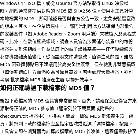
Windows 11 ISO 檔，或從 Ubuntu 官方站點取得 Linux 映像檔
時，網站通常會提供對應的 MD5 或 SHA256 值。使用本工具計算
本地檔案的 MD5，即可確認是否與官方公告一致，避免安裝遭竄改
的版本。其次，在企業環境中，IT 部門常利用此方法確保內部散佈
的安裝套件（如 Adobe Reader、Zoom 用戶端）未被植入惡意程式
碼。此外，在數位鑑識領域，調查人員會為涉案儲存裝置中的每份
檔案建立雜湊指紋，作為法庭上的電子證據基準——任何後續修改
都會導致雜湊值變化，從而證明文件遭竄改。值得注意的是，雖然
MD5 因碰撞弱點已不建議用於高安全性簽章，但在檢測非蓄意損壞
（如傳輸錯誤）方面仍極為可靠且高效。若需處理大量檔案，亦可
考慮
批次檔案 MD5 雜湊產生器
以提升效率。
如何正確驗證下載檔案的 MD5 值？
驗證下載檔案的 MD5 值其實非常簡單。首先，請確保您已從官方來
源取得正確的 MD5 參考值（通常列於下載頁面或附帶的
checksum.txt 檔案中）。接著，開啟「檔案 MD5 雜湊產生器」網
頁，將您剛下載的檔案拖曳至指定區域或點選「選擇檔案」按鈕。
工具會立即在瀏覽器內計算該檔案的 MD5 雜湊值，過程僅需數秒至