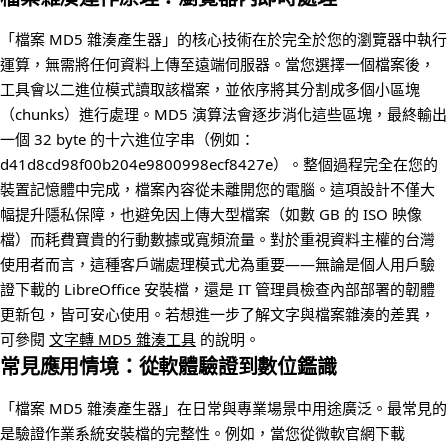
「檔案 MD5 雜湊產生器」的核心技術在於完全於您的瀏覽器中執行
運算，無需將任何資料上傳至遠端伺服器。當您選擇一個檔案後，
工具會以二進位模式讀取該檔案，並依序將其分割成多個小區塊
（chunks）進行處理。MD5 演算法會逐步消化這些區塊，最終輸出
一個 32 byte 的十六進位字串（例如：
d41d8cd98f00b204e9800998ecf8427e）。整個過程完全在您的
裝置記憶體中完成，檔案內容從未離開您的電腦。這項設計不僅大
幅提升隱私保障，也避免因上傳大型檔案（如數 GB 的 ISO 映像
檔）而耗費寶貴的行動數據或寬頻流量。對於重視資料主權的台灣
使用者而言，這種客戶端處理模式尤為重要——無論是個人用戶驗
證下載的 LibreOffice 安裝檔，還是 IT 管理員檢查內部部署的韌體
更新包，皆可安心使用。若想進一步了解文字與檔案雜湊的差異，
可參閱
文字轉 MD5 雜湊工具
的說明。
常見應用情境：從軟體驗證到數位鑑識
「檔案 MD5 雜湊產生器」在日常與專業場景中用途廣泛。最常見的
是驗證作業系統安裝檔的完整性。例如，當您從微軟官網下載