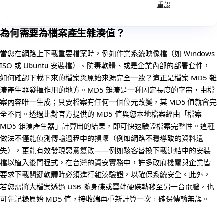
重設
生成
為何需要為檔案產生雜湊值？
當您在網路上下載重要檔案時，例如作業系統映像檔（如 Windows
ISO 或 Ubuntu 安裝檔）、防毒軟體、或是企業內部的部署套件，
如何確認下載下來的檔案與原始來源完全一致？這正是檔案 MD5 雜
湊產生器發揮作用的地方。MD5 雜湊是一種固定長度的字串，由檔
案內容唯一生成；只要檔案有任何一個位元改變，其 MD5 值就會完
全不同。透過比對官方提供的 MD5 值與您本地檔案經由「檔案
MD5 雜湊產生器」計算出的結果，即可快速驗證檔案完整性。這種
做法不僅能偵測傳輸過程中的損壞（例如網路不穩導致的資料遺
失），更能有效發現惡意篡改——例如駭客替換下載連結中的安裝
檔以植入後門程式。在台灣的資安實務中，許多政府機關與企業皆
要求下載關鍵軟體時必須進行雜湊驗證，以確保系統安全。此外，
若您需將大檔案透過 USB 隨身碟或雲端硬碟轉移至另一台電腦，也
可先記錄原始 MD5 值，接收端再重新計算一次，確保傳輸無誤。