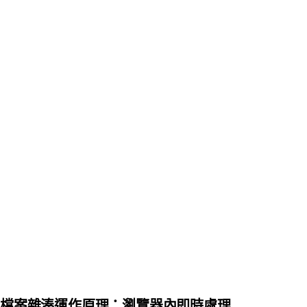
檔案雜湊運作原理：瀏覽器內即時處理