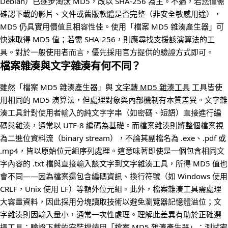
Debian）已逐步淘汰 MD5，改以 SHA-256 為主。不過，若您僅需
確認下載的影片、文件或舊版軟體是否完整（非安全敏感用途），
MD5 仍具實用價值且相容性佳。使用「檔案 MD5 雜湊產生器」可
快速取得 MD5 值；若需 SHA-256，則應尋找支援該演算法的工
具。對於一般使用者而言，優先採用官方提供的驗證方式即可。
檔案雜湊與文字雜湊有何不同？
雖然「檔案 MD5 雜湊產生器」與
文字轉 MD5 雜湊工具
工具皆使
用相同的 MD5 演算法，但處理對象與內部機制有本質差異。文字雜
湊工具針對使用者輸入的純文字字串（如密碼、短語）直接進行編
碼與雜湊，通常以 UTF-8 編碼為基礎。而檔案雜湊則將整個檔案視
為二進位資料流（binary stream），不論其副檔名為 .exe、.pdf 或
.mp4，皆以原始位元組序列處理。這意味著即使是一個包含相同文
字內容的 .txt 檔與直接輸入該文字到文字雜湊工具，所得 MD5 值也
會不同——因為檔案還包含編碼資訊、換行符號（如 Windows 使用
CRLF，Unix 使用 LF）等額外位元組。此外，檔案雜湊工具需處理
大容量資料，因此採用分塊讀取技術以避免瀏覽器記憶體溢位；文
字雜湊則因輸入量小，通常一次性處理。理解此差異有助於正確選
擇工具：驗證下載的安裝檔請用「檔案 MD5 雜湊產生器」；測試密