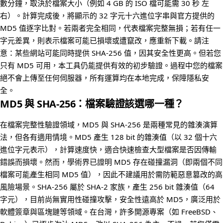
數分鐘，取決於檔案大小（例如 4 GB 的 ISO 檔可能需 30 秒 左
右）。計算完成後，將顯示的 32 字元十六進位字串與官方提供的
MD5 值逐字比對。若兩者完全相同，代表檔案完整無損；若有任一
字元差異，則表示檔案可能已損壞或遭竄改，應重新下載。請注
意：某些網站可能同時提供 SHA-256 值，因其安全性更高。但若您
只有 MD5 可用，本工具仍能提供有效的初步驗證。過程中您的檔案
絕不會上傳至任何伺服器，所有運算均在本地完成，保障隱私安
全。
MD5 與 SHA-256：檔案驗證該選哪一種？
在檔案完整性驗證領域，MD5 與 SHA-256 是兩種常見的雜湊演算
法，但各有適用情境。MD5 產生 128 bit 的雜湊值（以 32 個十六
進位字元表示），計算速度快，適合快速檢查大型檔案是否因傳輸
錯誤而損壞。然而，學術界已證明 MD5 存在碰撞漏洞（即兩個不同
檔案可能產生相同 MD5 值），因此不建議用於需防範惡意篡改的高
風險場景。SHA-256 屬於 SHA-2 家族，產生 256 bit 雜湊值（64
字元），目前尚無實用性碰撞攻擊，安全性遠高於 MD5，廣泛用於
軟體簽章與區塊鏈等領域。在台灣，許多開源專案（如 FreeBSD、