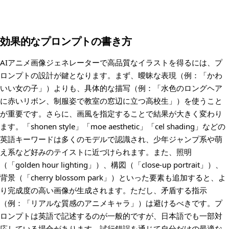
効果的なプロンプトの書き方
AIアニメ画像ジェネレーターで高品質なイラストを得るには、プ
ロンプトの設計が鍵となります。まず、曖昧な表現（例：「かわ
いい女の子」）よりも、具体的な描写（例：「水色のロングヘア
に赤いリボン、制服姿で教室の窓辺に立つ高校生」）を使うこと
が重要です。さらに、画風を指定することで結果が大きく変わり
ます。「shonen style」「moe aesthetic」「cel shading」などの
英語キーワードは多くのモデルで認識され、少年ジャンプ系や萌
え系など好みのテイストに近づけられます。また、照明
（「golden hour lighting」）、構図（「close-up portrait」）、
背景（「cherry blossom park」）といった要素も追加すると、よ
り完成度の高い画像が生成されます。ただし、矛盾する指示
（例：「リアルな質感のアニメキャラ」）は避けるべきです。プ
ロンプトは英語で記述するのが一般的ですが、日本語でも一部対
応している場合があります。試行錯誤を通じて自分だけの最適な