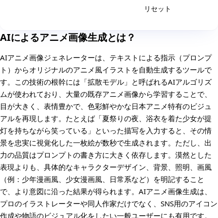
リセット
生成
AIによるアニメ画像生成とは？
AIアニメ画像ジェネレーターは、テキストによる指示（プロンプ
ト）からオリジナルのアニメ風イラストを自動生成するツールで
す。この技術の根幹には「拡散モデル」と呼ばれるAIアルゴリズ
ムが使われており、大量の既存アニメ画像から学習することで、
目が大きく、表情豊かで、色彩鮮やかな日本アニメ特有のビジュ
アルを再現します。たとえば「夏祭りの夜、浴衣を着た少女が提
灯を持ちながら笑っている」といった描写を入力すると、その情
景を忠実に視覚化した一枚絵が数秒で生成されます。ただし、出
力の品質はプロンプトの書き方に大きく依存します。漠然とした
表現よりも、具体的なキャラクターデザイン、背景、照明、画風
（例：少年漫画風、少女漫画風、日常系など）を明記すること
で、より意図に沿った結果が得られます。AIアニメ画像生成は、
プロのイラストレーターや同人作家だけでなく、SNS用のアイコン
作成や物語のビジュアル化をしたい一般ユーザーにも有用です。