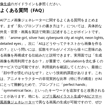
像生成
のガイドラインも参照ください。
よくある質問（FAQ）
AIアニメ画像ジェネレーターに関するよくある質問をまとめま
す。まず「良いプロンプトの書き方は？」については、具体的な
外見・背景・画風を英語で簡潔に記述することがポイントです。
例：「anime girl, silver hair, cyberpunk city at night, neon lights,
detailed eyes」。次に「AIはどうやってテキストから画像を作る
の？」という問いには、拡散モデルがノイズから徐々に意味のあ
る画像を再構成する仕組みだと説明できます。実用面では「生成
画像を商用利用できるか？」が重要で、Callculationを含む多くの
サービスでは可能ですが、利用規約を確認してください。最後に
「顔や手が歪むのはなぜ？」という技術的課題があります。これ
は、アニメキャラクターの非現実的な比率（特に手の構造）がAI
にとって難解なためで、プロンプトに「perfect hands」
「symmetrical face」といったキーワードを追加すると改善される
ことがあります。他にも、
ジブリ風AIイラスト生成
や
AIピクサー
風画像ジェネレーター
で異なる画風の生成が可能ですので、ぜひ