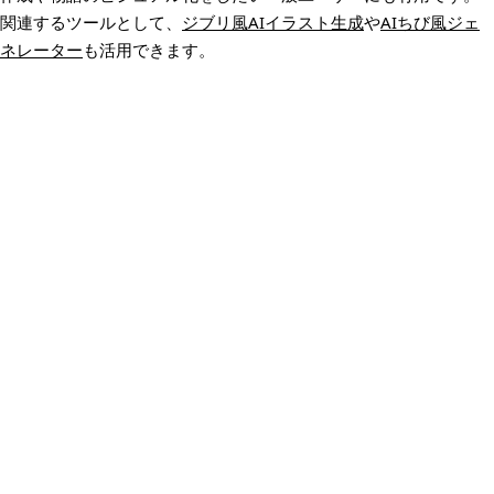
関連するツールとして、
ジブリ風AIイラスト生成
や
AIちび風ジェ
ネレーター
も活用できます。