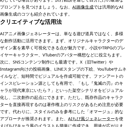
プロンプトを見つけましょう。なお、
AI画像生成
では汎用的なAI
画像生成のコツも紹介されています。
クリエイティブな活用法
AIアニメ画像ジェネレーターは、単なる遊び道具ではなく、多様
な創作活動に活用できます。まず、オリジナルキャラクターのデ
ザイン案を素早く可視化できる点が魅力です。小説やTRPGのプレ
イヤーキャラクター、VTuberのアバター構想などに役立ちます。
次に、SNSコンテンツ制作にも最適です。X（旧Twitter）や
Instagram向けの投稿画像、LINEスタンプの下絵、YouTubeサムネ
イルなど、短時間でビジュアルを作成可能です。ファンアートの
インスピレーション源としても有用で、「もし『鬼滅の刃』のキ
ャラが現代東京にいたら？」といった架空シナリオをビジュアル
化し、二次創作の起点にできます。ただし、既存作品のキャラク
ターを直接再現するのは著作権上のリスクがあるため注意が必要
です。代わりに、スタイルのみを参考にした「オマージュ」的な
アプローチが推奨されます。また、
AIちび風ジェネレーター
を使
えばちびキャラ風のイラストも簡単に作成でき、用途が広がりま