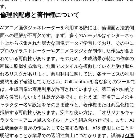
す。
倫理的配慮と著作権について
AIアニメ画像ジェネレーターを利用する際には、倫理面と法的側
面への理解が不可欠です。まず、多くのAIモデルはインターネッ
ト上から収集された膨大な画像データで学習しており、その中に
プロのイラストレーターやアニメスタジオが制作した作品が含ま
れている可能性があります。そのため、生成結果が特定の作家の
画風に酷似する場合、無断でスタイルを模倣していると受け取ら
れるリスクがあります。商用利用に関しては、各サービスの利用
規約を必ず確認してください。Callculationを含む多くのツールで
は、生成画像の商用利用が許可されていますが、第三者の知的財
産を侵害しないよう注意が必要です。たとえば、有名アニメのキ
ャラクター名や設定をそのまま使うと、著作権または商品化権に
抵触する可能性があります。安全な使い方は、「オリジナルキャ
ラクター＋アニメ風スタイル」という組み合わせです。また、AI
生成画像を自身の作品として公開する際は、AIを使用したことを
明記することが業界での透明性向上につながります。詳細は
AI画