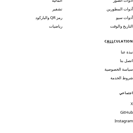
أدوات الصور
المالية
أدوات المطورين
تشفير
أدوات سيو
رمز QR والباركود
التاريخ والوقت
رياضيات
C
ALL
CULATION
نبذة عنا
اتصل بنا
سياسة الخصوصية
شروط الخدمة
اجتماعي
X
GitHub
Instagram