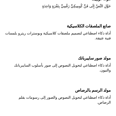
حَوِّلِ النَّصَّ إِلَى فَنٍّ كُومِيكِيٍّ رَقْمِيٍّ بِنَقْرَةٍ وَاحِدَةٍ
صانع الملصقات الكلاسيكية
أداة ذكاء اصطناعي لتصميم ملصقات كلاسيكية وبوسترات ريترو بلمسات
فنية عتيقة.
مولد صور سايبربانك
أداة ذكاء اصطناعي لتحويل النصوص إلى صور بأسلوب السايبربانك
والنيون.
مولد الرسم بالرصاص
أداة ذكاء اصطناعي لتحويل النصوص والصور إلى رسومات بقلم
الرصاص.