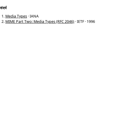
संदर्भ
Media Types
· IANA
MIME Part Two: Media Types (RFC 2046)
· IETF · 1996