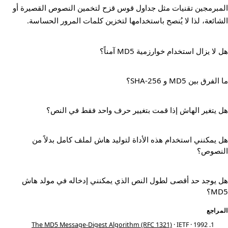
المبرمجين تقنيات مثل جداول قوس قزح لتخمين النصوص القصيرة أو
الشائعة، لذا لا يُنصح باستخدامها لتخزين كلمات المرور الحساسة.
هل لا يزال استخدام خوارزمية MD5 آمناً؟
ما الفرق بين MD5 و SHA-256؟
هل يتغير الهاش إذا قمت بتغيير حرف واحد فقط في النص؟
هل يمكنني استخدام هذه الأداة لتوليد هاش لملف كامل بدلاً من
النصوص؟
هل يوجد حد أقصى لطول النص الذي يمكنني إدخاله في مولد هاش
MD5؟
المراجع
The MD5 Message-Digest Algorithm (RFC 1321)
· IETF · 1992