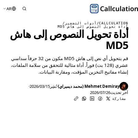
AR
CALLCULATION
/
أدوات التشفير
/
أداة تحويل النصوص إلى هاش MD5
أداة تحويل النصوص إلى هاش
MD5
قم بتحويل أي نص إلى هاش MD5 مكون من 32 حرفاً سداسي
عشري (128 بت) فوراً. أداة مثالية للتحقق من سلامة الملفات،
إنشاء مفاتيح التخزين المؤقت، ومقارنة البيانات.
Mehmet Demiray (محمد ديميراي)
·
نُشِر
15‏/03‏/2026
·
آخر تحديث
26‏/07‏/2026
مشاركة