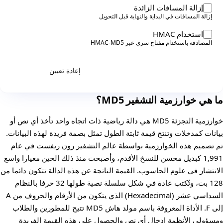
إزالة المسافات الزائدة
إزالة المسافات في البداية والنهاية قبل التحويل
استخدام HMAC
المصادقة باستخدام مفتاح سري عبر HMAC-MD5
إعادة تعيين
إنشاء
ما هي خوارزمية التشفير MD5؟
خوارزمية التجزئة MD5 هي دالة رياضية ذات اتجاه واحد تأخذ أي نص أو
بيانات كمدخلات وتنتج قيمة ثابتة الطول تمثل بصمة فريدة لهذه البيانات.
تم تصميم هذه الخوارزمية بواسطة عالم التشفير رون ريفست في عام
1,991 كبديل محسن للنسخ الأقدم، وأصبحت منذ ذلك الحين معيارا واسع
الانتشار في علوم الحاسوب. القيمة الناتجة عن هذه الدالة تتكون دائما من
128 بت، وتُكتب عادة في شكل سلسلة نصية طولها 32 حرفا بالنظام
السداسي عشر (Hexadecimal) الذي يتكون من الأرقام والحروف من A
إلى F. الأداة المعروفة باسم مولد هاش MD5 تتيح للمطورين والطلاب
ومسؤولي الأنظمة إدخال أي نص والحصول على هذه القيمة الفريدة