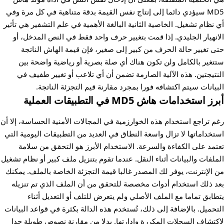
MD5 سيؤدي دائما إلى إنتاج نفس القيمة بدقة متناهية في كل مرة وفي
أي نظام تشغيل. الخاصية الثانية البالغة الأهمية في علم التشفير هي تأثير
الانهيار الجليدي. إذا قمت بتغيير حرف واحد فقط في النص المدخل، أو
حتى تغيير حالة الحرف من كبير إلى صغير، فإن قيمة الهاش الناتجة
ستتغير بالكامل ولن تكون هناك أي صلة بصرية أو رياضية واضحة بين
النتيجتين. هذه الآلية الصارمة تضمن أن أي تلاعب أو تغيير طفيف في
البيانات سيتم اكتشافه فورا بمجرد مقارنة قيم التجزئة الناتجة.
أبرز استخدامات هاش MD5 في التطبيقات العملية
رغم تراجع استخدام هذه الخوارزمية في المجالات الأمنية الحساسة، إلا أن
استخداماتها لا تزال واسعة النطاق في العديد من التطبيقات اليومية التي
تعتمد على الكفاءة والسرعة. الاستخدام الأبرز هو التحقق من سلامة
الملفات والبيانات أثناء النقل. عندما تقوم بتنزيل ملف كبير أو نظام تشغيل
من الإنترنت، يوفر لك المصدر غالبا قيمة التجزئة الخاصة بالملف. يمكنك
بعد ذلك استخدام أدوات مخصصة للتحقق من أن الملف الذي تم تنزيله
يتطابق تماما مع الملف الأصلي ولم يتعرض للتلف أو التعديل أثناء
التحميل. بالإضافة إلى ذلك، تُستخدم هذه الدالة بكثرة في قواعد البيانات
لاكتشاف السجلات المكررة وإدارتها. بدلا من مقارنة نصوص طويلة جدا