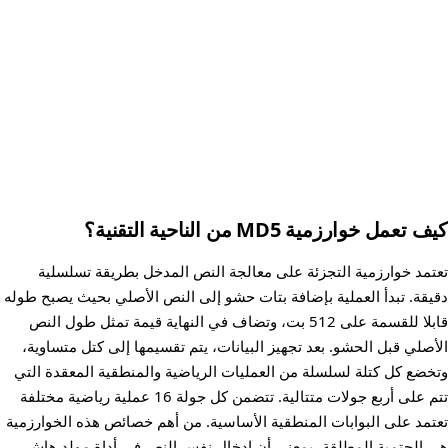
كيف تعمل خوارزمية MD5 من الناحية التقنية؟
تعتمد خوارزمية التجزئة على معالجة النص المدخل بطريقة تسلسلية
دقيقة. تبدأ العملية بإضافة بتات حشو إلى النص الأصلي بحيث يصبح طوله
قابلا للقسمة على 512 بت، وتضاف في النهاية قيمة تمثل طول النص
الأصلي قبل الحشو. بعد تجهيز البيانات، يتم تقسيمها إلى كتل متساوية،
وتخضع كل كتلة لسلسلة من العمليات الرياضية والمنطقية المعقدة التي
تتم على أربع جولات متتالية. تتضمن كل جولة 16 عملية رياضية مختلفة
تعتمد على البوابات المنطقية الأساسية. من أهم خصائص هذه الخوارزمية
هي الحتمية المطلقة، بمعنى أن إدخال نفس النص في أداة مولد هاش