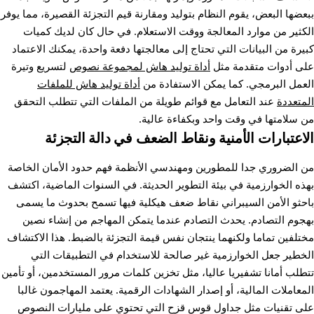
ببعضها البعض، يقوم النظام بتوليد ومقارنة قيم التجزئة القصيرة، مما يوفر
الكثير من موارد المعالجة ووقت الاستعلام. في حال كان لديك كميات
كبيرة من البيانات التي تحتاج إلى معالجتها دفعة واحدة، يمكنك الاعتماد
على أدوات متقدمة مثل
أداة توليد هاش لمجموعة نصوص
لتسريع وتيرة
العمل البرمجي. كما يمكن الاستفادة من
أداة توليد هاش للملفات
المتعددة
عند التعامل مع قوائم طويلة من الملفات التي تتطلب التحقق
من سلامتها في وقت واحد وبكفاءة عالية.
الاعتبارات الأمنية ونقاط الضعف في دالة التجزئة
من الضروري جدا للمطورين ومهندسي الأنظمة فهم حدود الأمان الخاصة
بهذه الخوارزمية في بيئة التطوير الحديثة. في السنوات الماضية، اكتشف
باحثو الأمن السيبراني نقاط ضعف هيكلية فيها تسمح بحدوث ما يسمى
بهجوم التصادم. يحدث التصادم عندما يتمكن المهاجم من إنشاء نصين
مختلفين تماما ولكنهما ينتجان نفس قيمة التجزئة بالضبط. هذا الاكتشاف
الخطير جعل الخوارزمية غير صالحة للاستخدام في التطبيقات التي
تتطلب أمانا تشفيريا عاليا، مثل تخزين كلمات مرور المستخدمين، أو تأمين
المعاملات المالية، أو إصدار الشهادات الرقمية. يعتمد المهاجمون غالبا
على تقنيات مثل جداول قوس قزح التي تحتوي على مليارات النصوص