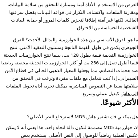
الغرض من الاستخدام. الأداة آمنة وممتازة للتحقق من سلامة البيانات،
ومقارنة الملفات، واكتشاف التكرار في قواعد البيانات بفضل سرعتها
العالية. لكنها غير آمنة إطلاقا لتخزين كلمات المرور أو حماية البيانات
الشخصية الحساسة من الاختراق.
ما هو الفرق الأساسي بين هذه الخوارزمية والبدائل الأحدث؟ الفرق
الجوهري يكمن في طول القيمة الناتجة ومستوى التعقيد الأمني. تنتج
الخوارزمية القديمة قيمة بطول 128 بت، بينما تنتج الخوارزميات الحديثة
قيما أطول تصل إلى 256 بت أو أكثر. الخوارزميات الحديثة محصنة رياضيا
ضد هجمات التصادم، مما يجعلها المعيار الذهبي الحالي في قطاع الأمن
السيبراني. إذا كنت تتعامل مع ملفات مفردة وترغب في التحقق من
سلامتها بعيدا عن النصوص المباشرة، يمكنك تجربة
أداة تحويل الملفات
إلى هاش
كبديل عملي وسريع.
الأكثر شيوعًا.
هل يمكنني فك تشفير هاش MD5 لاسترجاع النص الأصلي؟
لا، خوارزمية MD5 مصممة لتكون دالة اتجاه واحد. هذا يعني أنه لا يمكن
عكس العملية رياضياً للوصول إلى النص الأصلي. يستخدم بعض