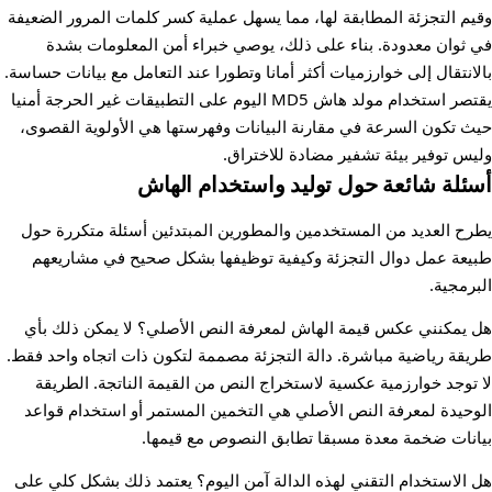
وقيم التجزئة المطابقة لها، مما يسهل عملية كسر كلمات المرور الضعيفة
في ثوان معدودة. بناء على ذلك، يوصي خبراء أمن المعلومات بشدة
بالانتقال إلى خوارزميات أكثر أمانا وتطورا عند التعامل مع بيانات حساسة.
يقتصر استخدام مولد هاش MD5 اليوم على التطبيقات غير الحرجة أمنيا
حيث تكون السرعة في مقارنة البيانات وفهرستها هي الأولوية القصوى،
وليس توفير بيئة تشفير مضادة للاختراق.
أسئلة شائعة حول توليد واستخدام الهاش
يطرح العديد من المستخدمين والمطورين المبتدئين أسئلة متكررة حول
طبيعة عمل دوال التجزئة وكيفية توظيفها بشكل صحيح في مشاريعهم
البرمجية.
هل يمكنني عكس قيمة الهاش لمعرفة النص الأصلي؟ لا يمكن ذلك بأي
طريقة رياضية مباشرة. دالة التجزئة مصممة لتكون ذات اتجاه واحد فقط.
لا توجد خوارزمية عكسية لاستخراج النص من القيمة الناتجة. الطريقة
الوحيدة لمعرفة النص الأصلي هي التخمين المستمر أو استخدام قواعد
بيانات ضخمة معدة مسبقا تطابق النصوص مع قيمها.
هل الاستخدام التقني لهذه الدالة آمن اليوم؟ يعتمد ذلك بشكل كلي على