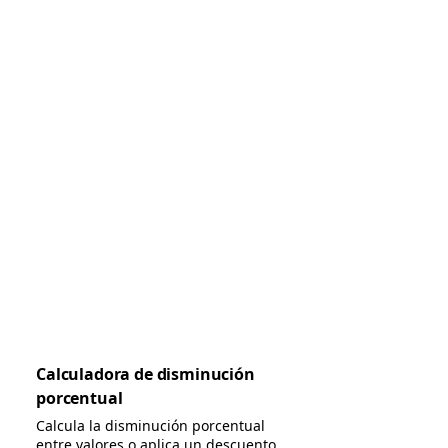
Calculadora de disminución
porcentual
Calcula la disminución porcentual
entre valores o aplica un descuento.